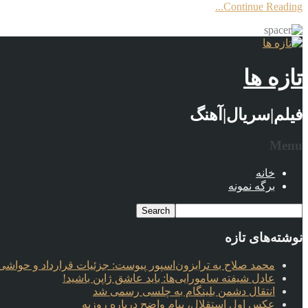
Continue Reading...
تازه ها
فیلم|سریال|آهنگ
Menu
خانه
برگه نمونه
نوشته‌های تازه
محمد صلاح به ترابزون‌اسپور پیوست: جزئیات قرارداد و حواشی 
عادل شیفته سامورایی‌ها: باید عاشق ژاپن باشید!
انتقال دشمن بلینگام به چلسی رسمی شد
عکس اول استقلال، پیام واضح درباره روزبه