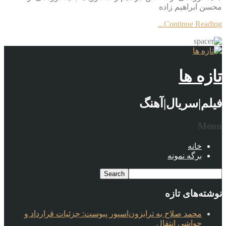
محسن ابراهیم زاده
Continue Reading...
تازه ها
فیلم|سریال|آهنگ
Menu
خانه
برگه نمونه
نوشته‌های تازه
محمد صلاح به ترابزون‌اسپور پیوست: جزئیات قرارداد و
حواشی انتقال