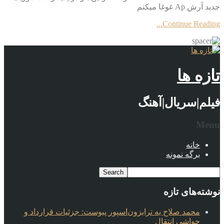
جدید آرش Ap غوغا میکنم
Continue Reading...
تازه ها
فیلم|سریال|آهنگ
Menu
خانه
برگه نمونه
نوشته‌های تازه
محمد صلاح به ترابزون‌اسپور پیوست: جزئیات قرارداد و
حواشی انتقال