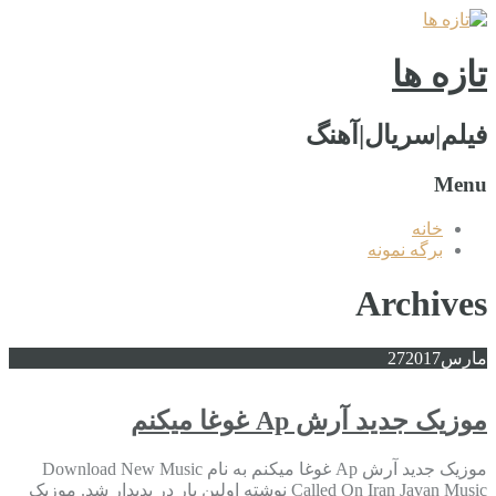
تازه ها
فیلم|سریال|آهنگ
Menu
خانه
برگه نمونه
Archives
مارس
2017
27
موزیک جدید آرش Ap غوغا میکنم
موزیک جدید آرش Ap غوغا میکنم به نام Download New Music
Called On Iran Javan Music نوشته اولین بار در پدیدار شد. موزیک