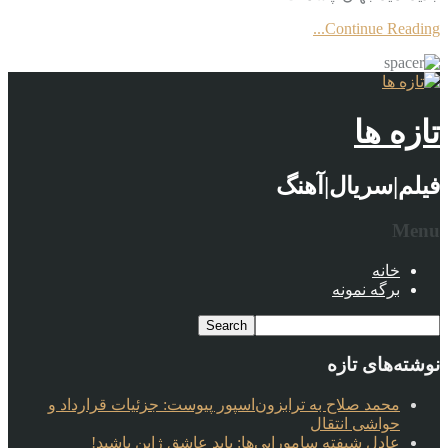
Continue Reading...
تازه ها
فیلم|سریال|آهنگ
Menu
خانه
برگه نمونه
نوشته‌های تازه
محمد صلاح به ترابزون‌اسپور پیوست: جزئیات قرارداد و
حواشی انتقال
عادل شیفته سامورایی‌ها: باید عاشق ژاپن باشید!