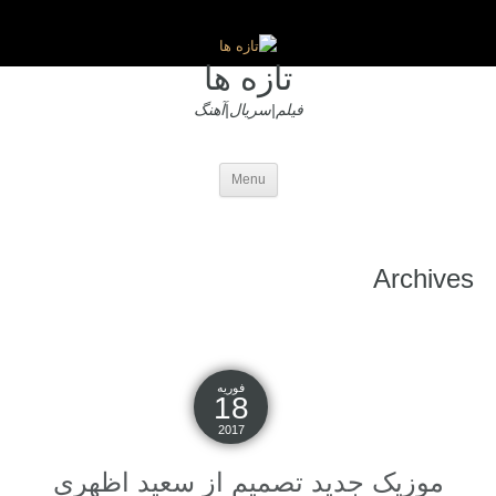
تازه ها
فیلم|سریال|آهنگ
Menu
Archives
فوریه
18
2017
موزیک جدید تصمیم از سعید اظهری