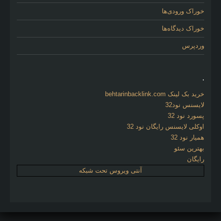
خوراک ورودی‌ها
خوراک دیدگاه‌ها
وردپرس
.
خرید بک لینک behtarinbacklink.com
لایسنس نود32
پسورد نود 32
اوکلی لایسنس رایگان نود 32
همیار نود 32
بهترین سئو
رایگان
آنتی ویروس تحت شبکه