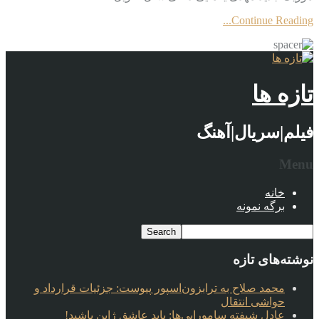
Continue Reading...
تازه ها
فیلم|سریال|آهنگ
Menu
خانه
برگه نمونه
نوشته‌های تازه
محمد صلاح به ترابزون‌اسپور پیوست: جزئیات قرارداد و
حواشی انتقال
عادل شیفته سامورایی‌ها: باید عاشق ژاپن باشید!