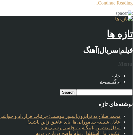
Continue Reading...
تازه ها
فیلم|سریال|آهنگ
Menu
خانه
برگه نمونه
نوشته‌های تازه
محمد صلاح به ترابزون‌اسپور پیوست: جزئیات قرارداد و حواشی 
عادل شیفته سامورایی‌ها: باید عاشق ژاپن باشید!
انتقال دشمن بلینگام به چلسی رسمی شد
عکس اول استقلال، پیام واضح درباره روزبه