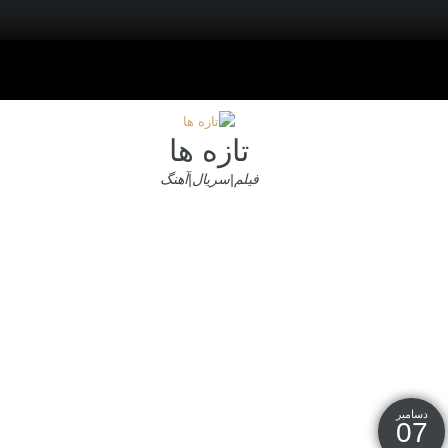
تازه ها
فیلم|سریال|آهنگ
دسامبر
07