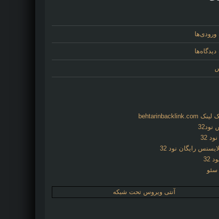
ورودی‌ها
یدگاه‌ها
س
behtarinbacklink.
نود32
د 32
ایسنس رایگان نود 32
د 32
 سئو
آنتی ویروس تحت شبکه