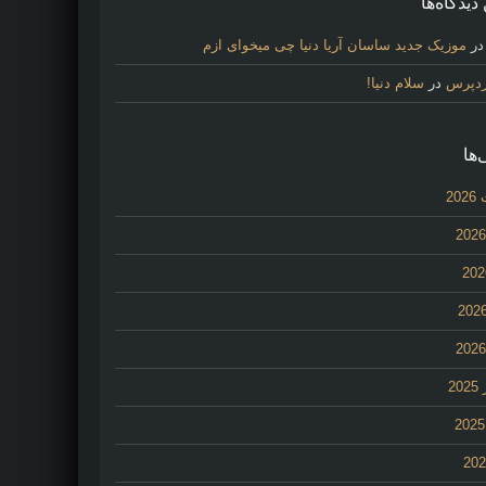
دیدگاه‌ها
ر
موزیک جدید ساسان آریا دنیا چی میخوای ازم
ردپرس
در
سلام دنیا!
‌ها
20
2