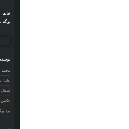
خانه
برگه ن
نوشته‌
محمد ص
عادل شی
انتقال
عکس اول
برد پر