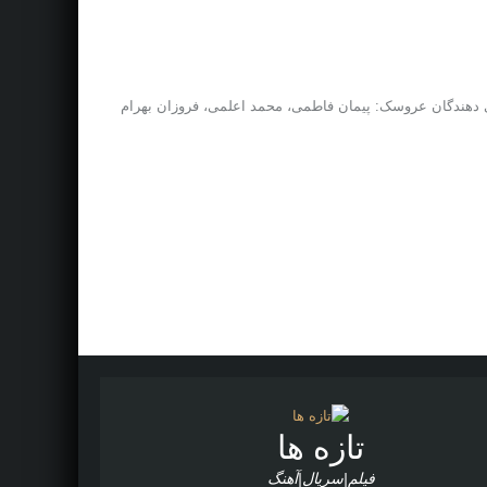
یه برومند ژانر : کودک بازیگران: بازی دهندگان عروسک: پیمان فاطمی، محمد اعلمی، فروزان بهرام
تازه ها
فیلم|سریال|آهنگ