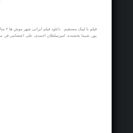
پور، شیما بخشنده، امیرسلطان احمدی، علی اعتصامی فر، محم