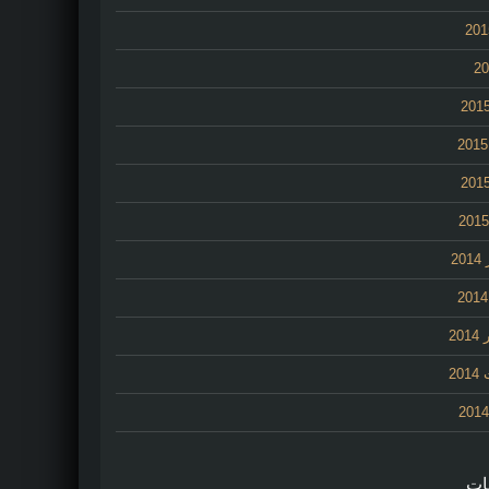
2
20
20
ات