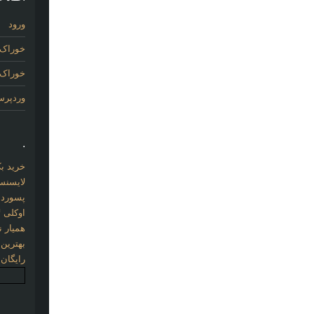
ورود
خوراک 
خوراک د
وردپر
.
خرید بک لینک com
لایسنس 
پسورد نو
اوکلی ل
همیار نو
بهترین
رایگان