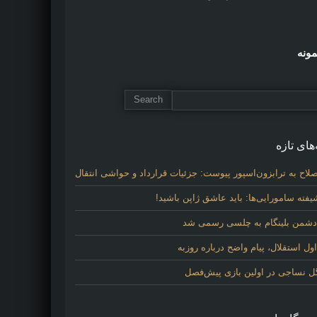
مونه
های تازه
لاح به ترابزون‌اسپور پیوست: جزئیات قرارداد و حواشی انتقال
فته سامورایی‌ها: باید عاشق ژاپن باشید!
 دشمن بلینگام به چلسی رسمی شد
 استقلال، پیام واضح درباره روزبه
گل نساجی در اولین بازی پیش‌فصل