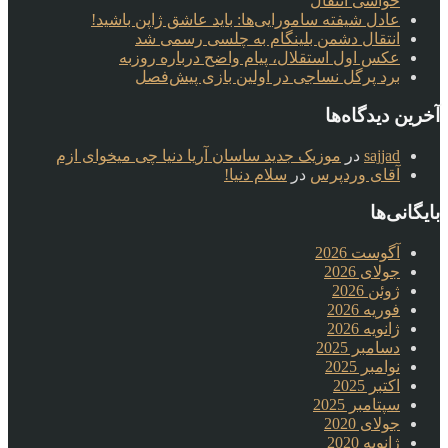
حواشی انتقال
عادل شیفته سامورایی‌ها: باید عاشق ژاپن باشید!
انتقال دشمن بلینگام به چلسی رسمی شد
عکس اول استقلال، پیام واضح درباره روزبه
برد پرگل نساجی در اولین بازی پیش‌فصل
آخرین دیدگاه‌ها
sajjad
در
موزیک جدید ساسان آریا دنیا چی میخوای ازم
آقای وردپرس
در
سلام دنیا!
بایگانی‌ها
آگوست 2026
جولای 2026
ژوئن 2026
فوریه 2026
ژانویه 2026
دسامبر 2025
نوامبر 2025
اکتبر 2025
سپتامبر 2025
جولای 2020
ژانویه 2020