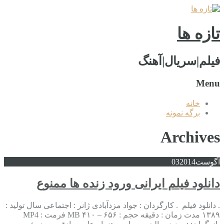
تازه ها
فیلم|سریال|آهنگ
Menu
خانه
برگه نمونه
Archives
آگوست
2014
03
دانلود فیلم ایرانی ورود زنده ها ممنوع
. دانلود فیلم . کارگردان : جواد مزدآبادی ژانر : اجتماعی سال تولید :
۱۳۸۹ مدت زمان : دقیقه حجم : ۶۵۶ – ۴۱۰ MB فرمت : MP4