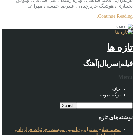
بازیگران: : مجید صالحی ، بهاره رهنما ، علی صادقی ، بهنوش
بختیاری ، هوشنگ حریرچیان ، علیرضا خمسه ، مهران...
Continue Reading...
تازه ها
فیلم|سریال|آهنگ
Menu
خانه
برگه نمونه
نوشته‌های تازه
محمد صلاح به ترابزون‌اسپور پیوست: جزئیات قرارداد و