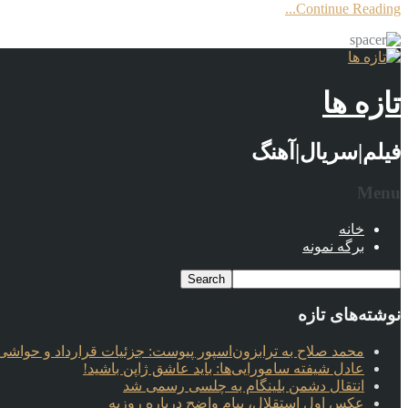
Continue Reading...
تازه ها
فیلم|سریال|آهنگ
Menu
خانه
برگه نمونه
نوشته‌های تازه
محمد صلاح به ترابزون‌اسپور پیوست: جزئیات قرارداد و حواشی 
عادل شیفته سامورایی‌ها: باید عاشق ژاپن باشید!
انتقال دشمن بلینگام به چلسی رسمی شد
عکس اول استقلال، پیام واضح درباره روزبه