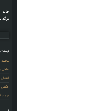
خانه
برگه ن
نوشته‌
محمد ص
عادل شی
انتقال
عکس اول
برد پر