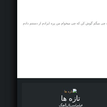
Download  دورتو خلوت کن باز بهم عادت کن گوش کن که چی میگم گوش کن که چی میخوام من پره ایرادم از دستتم دادم
تازه ها
فیلم|سریال|آهنگ