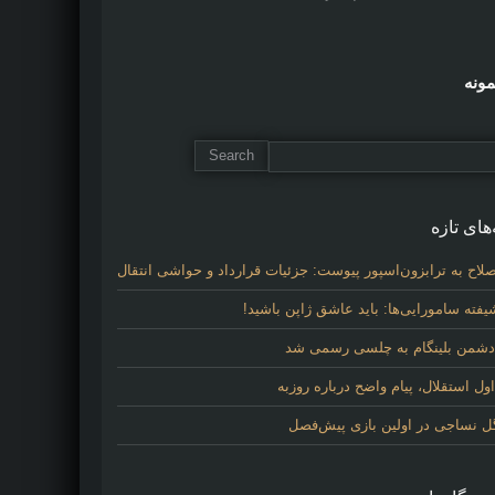
مونه
های تازه
لاح به ترابزون‌اسپور پیوست: جزئیات قرارداد و حواشی انتقال
فته سامورایی‌ها: باید عاشق ژاپن باشید!
 دشمن بلینگام به چلسی رسمی شد
 استقلال، پیام واضح درباره روزبه
گل نساجی در اولین بازی پیش‌فصل