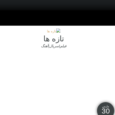
تازه ها
فیلم|سریال|آهنگ
مارس
30