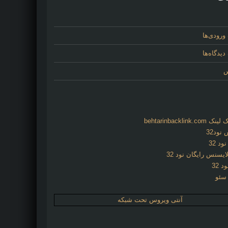
ورودی‌ها
یدگاه‌ها
س
behtarinbacklink.
نود32
د 32
ایسنس رایگان نود 32
د 32
 سئو
آنتی ویروس تحت شبکه