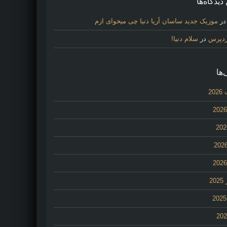
دیدگاه‌ها
ر
موزیک جدید ساسان آریا دنیا چی میخوای ازم
ردپرس
در
سلام دنیا!
‌ها
20
2