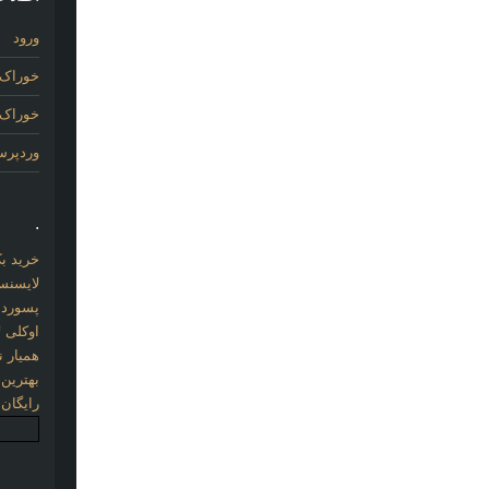
ورود
خوراک 
خوراک د
وردپر
.
خرید بک لینک com
لایسنس 
پسورد نو
اوکلی ل
همیار نو
بهترین
رایگان