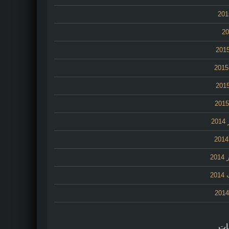
2
20
20
ات