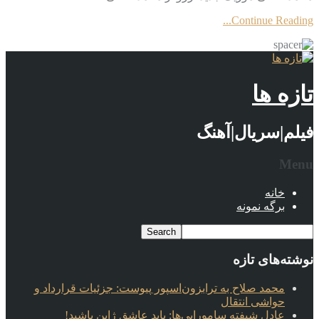
Continue Reading...
تازه ها
فیلم|سریال|آهنگ
Menu
خانه
برگه نمونه
نوشته‌های تازه
محمد صلاح به ترابزون‌اسپور پیوست: جزئیات قرارداد و
حواشی انتقال
عادل شیفته سامورایی‌ها: باید عاشق ژاپن باشید!