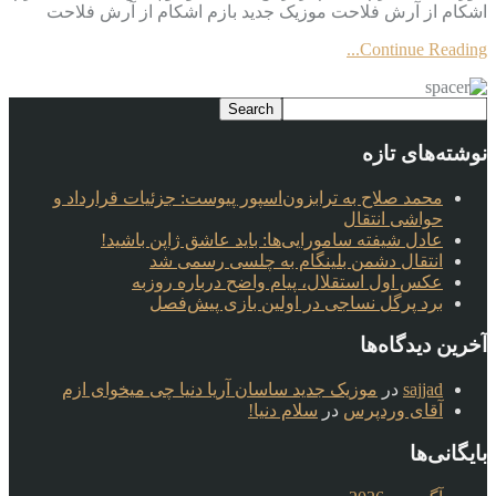
اشکام از آرش فلاحت موزیک جدید بازم اشکام از آرش فلاحت
Continue Reading...
نوشته‌های تازه
محمد صلاح به ترابزون‌اسپور پیوست: جزئیات قرارداد و
حواشی انتقال
عادل شیفته سامورایی‌ها: باید عاشق ژاپن باشید!
انتقال دشمن بلینگام به چلسی رسمی شد
عکس اول استقلال، پیام واضح درباره روزبه
برد پرگل نساجی در اولین بازی پیش‌فصل
آخرین دیدگاه‌ها
sajjad
در
موزیک جدید ساسان آریا دنیا چی میخوای ازم
آقای وردپرس
در
سلام دنیا!
بایگانی‌ها