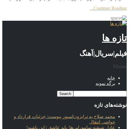
Continue Reading...
تازه ها
فیلم|سریال|آهنگ
Menu
خانه
برگه نمونه
نوشته‌های تازه
محمد صلاح به ترابزون‌اسپور پیوست: جزئیات قرارداد و
حواشی انتقال
عادل شیفته سامورایی‌ها: باید عاشق ژاپن باشید!