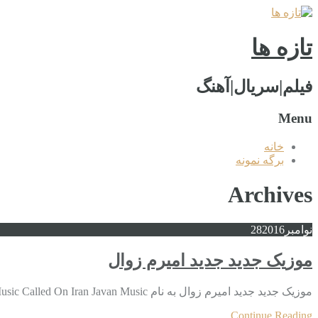
تازه ها
فیلم|سریال|آهنگ
Menu
خانه
برگه نمونه
Archives
نوامبر
2016
28
موزیک جدید جديد امیرم زوال
موزیک جدید جديد امیرم زوال به نام Download New Music Called On Iran Javan Music نوشته اولین بار در پدیدار شد. موزیک جدید جديد امیرم زوال
Continue Reading...