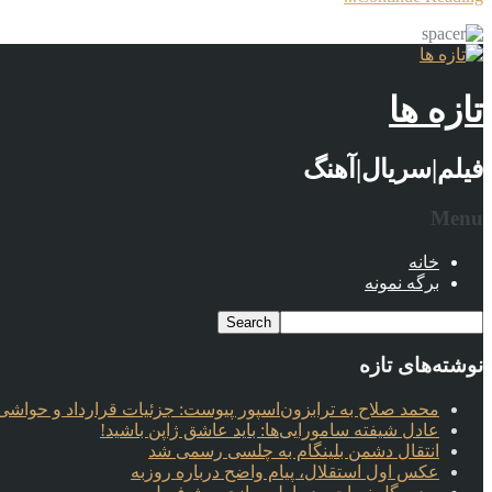
تازه ها
فیلم|سریال|آهنگ
Menu
خانه
برگه نمونه
نوشته‌های تازه
محمد صلاح به ترابزون‌اسپور پیوست: جزئیات قرارداد و حواشی 
عادل شیفته سامورایی‌ها: باید عاشق ژاپن باشید!
انتقال دشمن بلینگام به چلسی رسمی شد
عکس اول استقلال، پیام واضح درباره روزبه