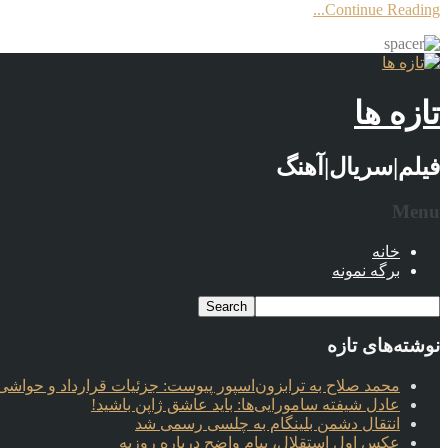
Continue Reading...
تازه ها
فیلم|سریال|آهنگ
Menu
خانه
برگه نمونه
نوشته‌های تازه
محمد صلاح به ترابزون‌اسپور پیوست: جزئیات قرارداد و حواشی 
عادل شیفته سامورایی‌ها: باید عاشق ژاپن باشید!
انتقال دشمن بلینگام به چلسی رسمی شد
عکس اول استقلال، پیام واضح درباره روزبه