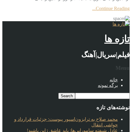
Continue Reading...
تازه ها
فیلم|سریال|آهنگ
Menu
خانه
برگه نمونه
نوشته‌های تازه
محمد صلاح به ترابزون‌اسپور پیوست: جزئیات قرارداد و
حواشی انتقال
عادل شیفته سامورایی‌ها: باید عاشق ژاپن باشید!