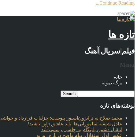
Continue Reading...
تازه ها
فیلم|سریال|آهنگ
Menu
خانه
برگه نمونه
نوشته‌های تازه
محمد صلاح به ترابزون‌اسپور پیوست: جزئیات قرارداد و حواشی 
عادل شیفته سامورایی‌ها: باید عاشق ژاپن باشید!
انتقال دشمن بلینگام به چلسی رسمی شد
عکس اول استقلال، پیام واضح درباره روزبه