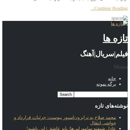
Continue Reading...
تازه ها
فیلم|سریال|آهنگ
Menu
خانه
برگه نمونه
نوشته‌های تازه
محمد صلاح به ترابزون‌اسپور پیوست: جزئیات قرارداد و
حواشی انتقال
عادل شیفته سامورایی‌ها: باید عاشق ژاپن باشید!