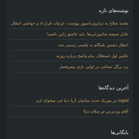
نوشته‌های تازه
محمد صلاح به ترابزون‌اسپور پیوست: جزئیات قرارداد و حواشی انتقال
عادل شیفته سامورایی‌ها: باید عاشق ژاپن باشید!
انتقال دشمن بلینگام به چلسی رسمی شد
عکس اول استقلال، پیام واضح درباره روزبه
برد پرگل نساجی در اولین بازی پیش‌فصل
آخرین دیدگاه‌ها
sajjad
در
موزیک جدید ساسان آریا دنیا چی میخوای ازم
آقای وردپرس
در
سلام دنیا!
بایگانی‌ها