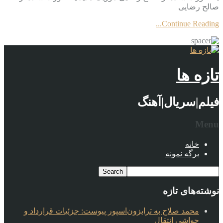
صالح رضایی
Continue Reading...
تازه ها
فیلم|سریال|آهنگ
Menu
خانه
برگه نمونه
نوشته‌های تازه
محمد صلاح به ترابزون‌اسپور پیوست: جزئیات قرارداد و
حواشی انتقال