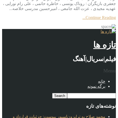
جعفری بازیگران : روناک یونسی ، خاطره حاتمی ، علی رام نورایی ،
عهدیه مجیدی ، عزت الله جامعی ، امیرحسین مدرسی خلاصه...
Continue Reading...
تازه ها
فیلم|سریال|آهنگ
Menu
خانه
برگه نمونه
نوشته‌های تازه
محمد صلاح به ترابزون‌اسپور پیوست: جزئیات قرارداد و