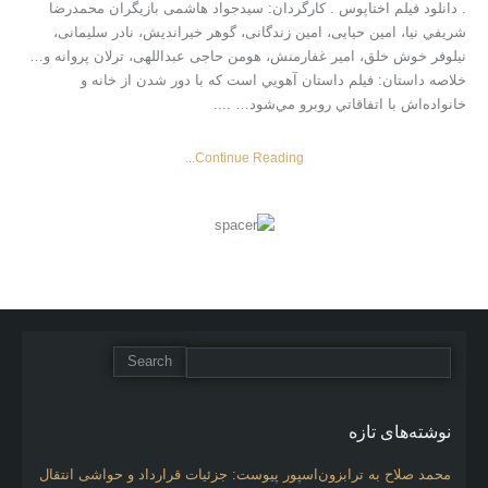
. دانلود فیلم اختاپوس . کارگردان: سیدجواد هاشمی بازیگران محمدرضا
شريفي نيا، امین حیایی، امین زندگانی، گوهر خیراندیش، نادر سلیمانی،
نیلوفر خوش خلق، امیر غفارمنش، هومن حاجی عبداللهی، ترلان پروانه و…
خلاصه داستان: فيلم داستان آهويي است كه با دور شدن از خانه و
خانواده‌‌اش با اتفاقاتي روبرو مي‌شود… ....
Continue Reading...
نوشته‌های تازه
محمد صلاح به ترابزون‌اسپور پیوست: جزئیات قرارداد و حواشی انتقال