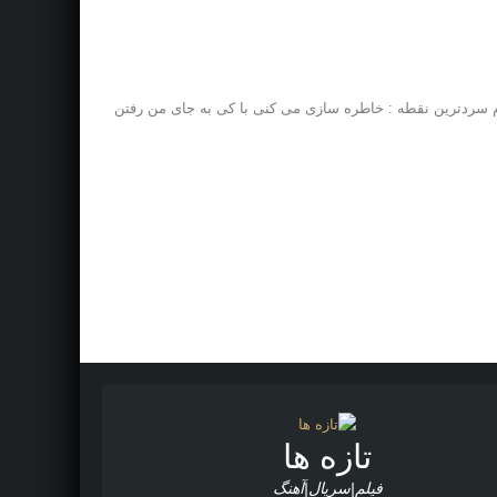
نام سردترین نقطه : خاطره سازی می کنی با کی به جای من رفتن
تازه ها
فیلم|سریال|آهنگ