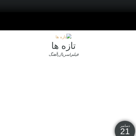
تازه ها
فیلم|سریال|آهنگ
دسامبر
21