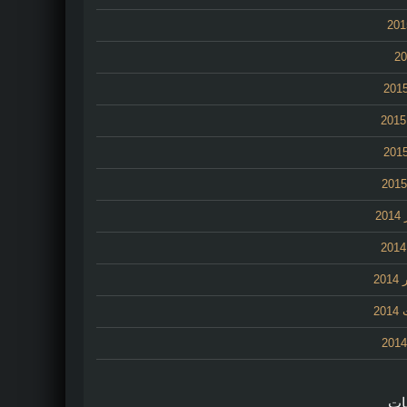
2
20
20
ات