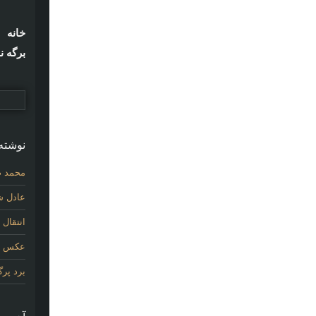
خانه
برگه ن
نوشته‌
محمد ص
عادل شی
انتقال
عکس اول
برد پر