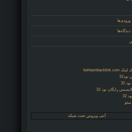
ورودی‌ها
یدگاه‌ها
س
behtarinbacklink.
نود32
د 32
ایسنس رایگان نود 32
د 32
 سئو
آنتی ویروس تحت شبکه