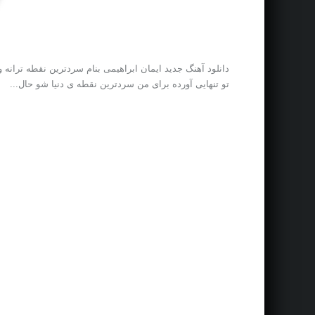
دانلود آهنگ جدید ایمان ابراهیمی بنام سردترین نقطه ترانه
تو تنهایی آورده برای من سردترین نقطه ی دنیا شو حال...