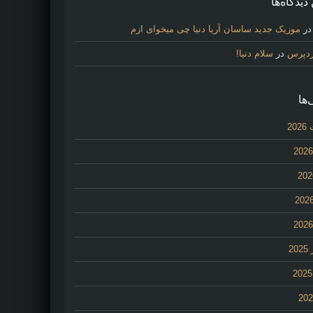
دیدگاه‌ها
ر
موزیک جدید ساسان آریا دنیا چی میخوای ازم
ردپرس
در
سلام دنیا!
‌ها
20
2