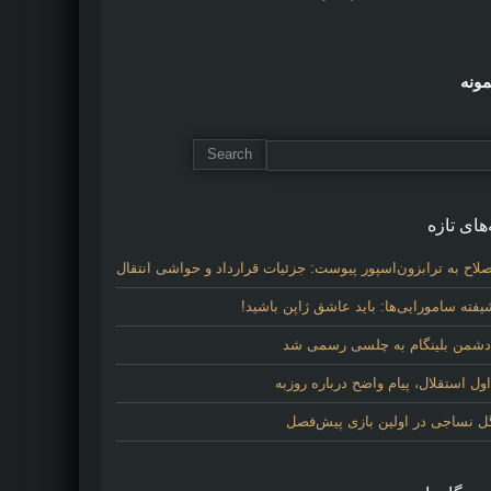
مونه
های تازه
لاح به ترابزون‌اسپور پیوست: جزئیات قرارداد و حواشی انتقال
فته سامورایی‌ها: باید عاشق ژاپن باشید!
 دشمن بلینگام به چلسی رسمی شد
 استقلال، پیام واضح درباره روزبه
گل نساجی در اولین بازی پیش‌فصل