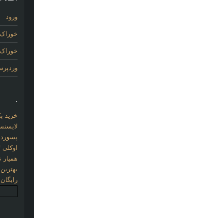
ورود
خوراک 
خوراک د
وردپر
.
خرید بک لینک com
لایسنس 
پسورد نو
اوکلی ل
همیار نو
بهترین
رایگان