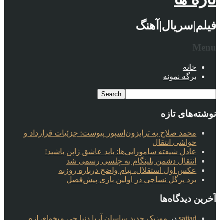
فیلم|سریال|آهنگ
Menu
خانه
برگه نمونه
نوشته‌های تازه
محمد صلاح به ترابزون‌اسپور پیوست: جزئیات قرارداد و
حواشی انتقال
عادل شیفته سامورایی‌ها: باید عاشق ژاپن باشید!
انتقال دشمن بلینگام به چلسی رسمی شد
عکس اول استقلال، پیام واضح درباره روزبه
برد پرگل نساجی در اولین بازی پیش‌فصل
آخرین دیدگاه‌ها
sajjad
در
موزیک جدید ساسان آریا دنیا چی میخوای ازم