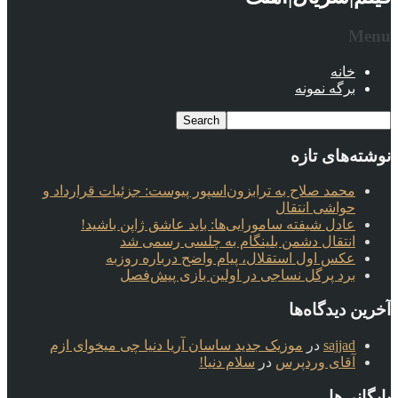
Menu
خانه
برگه نمونه
نوشته‌های تازه
محمد صلاح به ترابزون‌اسپور پیوست: جزئیات قرارداد و
حواشی انتقال
عادل شیفته سامورایی‌ها: باید عاشق ژاپن باشید!
انتقال دشمن بلینگام به چلسی رسمی شد
عکس اول استقلال، پیام واضح درباره روزبه
برد پرگل نساجی در اولین بازی پیش‌فصل
آخرین دیدگاه‌ها
sajjad
در
موزیک جدید ساسان آریا دنیا چی میخوای ازم
آقای وردپرس
در
سلام دنیا!
بایگانی‌ها