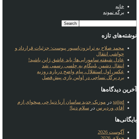
خانه
برگه نمونه
نوشته‌های تازه
محمد صلاح به ترابزون‌اسپور پیوست: جزئیات قرارداد و
حواشی انتقال
عادل شیفته سامورایی‌ها: باید عاشق ژاپن باشید!
انتقال دشمن بلینگام به چلسی رسمی شد
عکس اول استقلال، پیام واضح درباره روزبه
برد پرگل نساجی در اولین بازی پیش‌فصل
آخرین دیدگاه‌ها
sajjad
در
موزیک جدید ساسان آریا دنیا چی میخوای ازم
آقای وردپرس
در
سلام دنیا!
بایگانی‌ها
آگوست 2026
جولای 2026