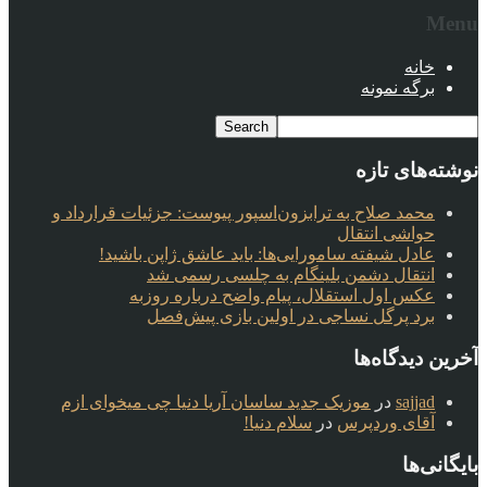
Menu
خانه
برگه نمونه
نوشته‌های تازه
محمد صلاح به ترابزون‌اسپور پیوست: جزئیات قرارداد و
حواشی انتقال
عادل شیفته سامورایی‌ها: باید عاشق ژاپن باشید!
انتقال دشمن بلینگام به چلسی رسمی شد
عکس اول استقلال، پیام واضح درباره روزبه
برد پرگل نساجی در اولین بازی پیش‌فصل
آخرین دیدگاه‌ها
sajjad
در
موزیک جدید ساسان آریا دنیا چی میخوای ازم
آقای وردپرس
در
سلام دنیا!
بایگانی‌ها