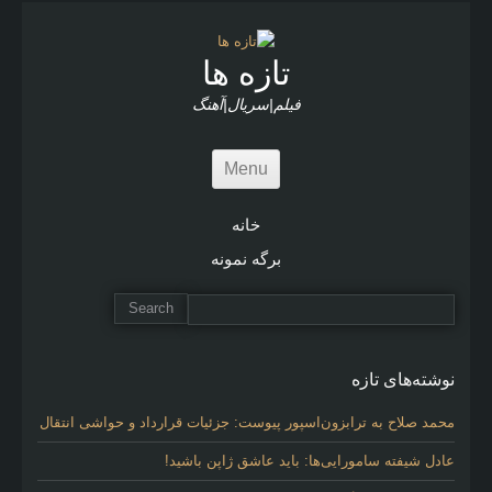
i
c
l
تازه ها
e
s
فیلم|سریال|آهنگ
Menu
خانه
برگه نمونه
نوشته‌های تازه
محمد صلاح به ترابزون‌اسپور پیوست: جزئیات قرارداد و حواشی انتقال
عادل شیفته سامورایی‌ها: باید عاشق ژاپن باشید!