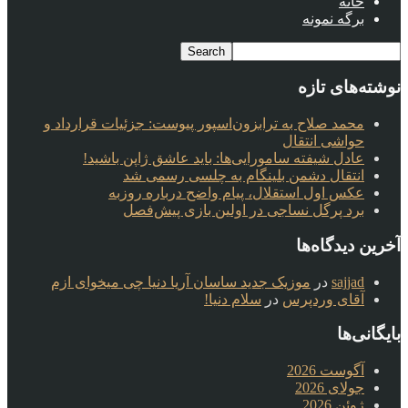
خانه
برگه نمونه
نوشته‌های تازه
محمد صلاح به ترابزون‌اسپور پیوست: جزئیات قرارداد و
حواشی انتقال
عادل شیفته سامورایی‌ها: باید عاشق ژاپن باشید!
انتقال دشمن بلینگام به چلسی رسمی شد
عکس اول استقلال، پیام واضح درباره روزبه
برد پرگل نساجی در اولین بازی پیش‌فصل
آخرین دیدگاه‌ها
sajjad
در
موزیک جدید ساسان آریا دنیا چی میخوای ازم
آقای وردپرس
در
سلام دنیا!
بایگانی‌ها
آگوست 2026
جولای 2026
ژوئن 2026