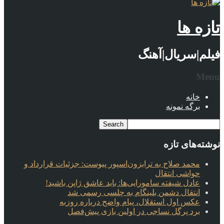
تازه ها
فیلم|سریال|آهنگ
Menu
خانه
برگه نمونه
نوشته‌های تازه
محمد صلاح به ترابزون‌اسپور پیوست: جزئیات قرارداد و
حواشی انتقال
عادل شیفته سامورایی‌ها: باید عاشق ژاپن باشید!
انتقال دشمن بلینگام به چلسی رسمی شد
عکس اول استقلال، پیام واضح درباره روزبه
برد پرگل نساجی در اولین بازی پیش‌فصل