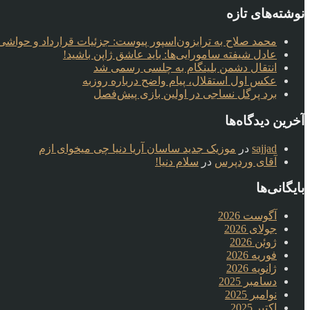
نوشته‌های تازه
محمد صلاح به ترابزون‌اسپور پیوست: جزئیات قرارداد و حواشی 
عادل شیفته سامورایی‌ها: باید عاشق ژاپن باشید!
انتقال دشمن بلینگام به چلسی رسمی شد
عکس اول استقلال، پیام واضح درباره روزبه
برد پرگل نساجی در اولین بازی پیش‌فصل
آخرین دیدگاه‌ها
sajjad
در
موزیک جدید ساسان آریا دنیا چی میخوای ازم
آقای وردپرس
در
سلام دنیا!
بایگانی‌ها
آگوست 2026
جولای 2026
ژوئن 2026
فوریه 2026
ژانویه 2026
دسامبر 2025
نوامبر 2025
اکتبر 2025