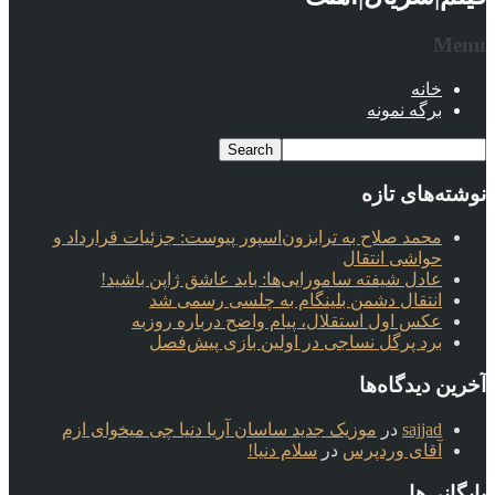
Menu
خانه
برگه نمونه
نوشته‌های تازه
محمد صلاح به ترابزون‌اسپور پیوست: جزئیات قرارداد و
حواشی انتقال
عادل شیفته سامورایی‌ها: باید عاشق ژاپن باشید!
انتقال دشمن بلینگام به چلسی رسمی شد
عکس اول استقلال، پیام واضح درباره روزبه
برد پرگل نساجی در اولین بازی پیش‌فصل
آخرین دیدگاه‌ها
sajjad
در
موزیک جدید ساسان آریا دنیا چی میخوای ازم
آقای وردپرس
در
سلام دنیا!
بایگانی‌ها