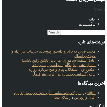
Menu
خانه
برگه نمونه
نوشته‌های تازه
محمد صلاح به ترابزون‌اسپور پیوست: جزئیات قرارداد و
حواشی انتقال
عادل شیفته سامورایی‌ها: باید عاشق ژاپن باشید!
انتقال دشمن بلینگام به چلسی رسمی شد
عکس اول استقلال، پیام واضح درباره روزبه
برد پرگل نساجی در اولین بازی پیش‌فصل
آخرین دیدگاه‌ها
sajjad
در
موزیک جدید ساسان آریا دنیا چی میخوای ازم
آقای وردپرس
در
سلام دنیا!
بایگانی‌ها