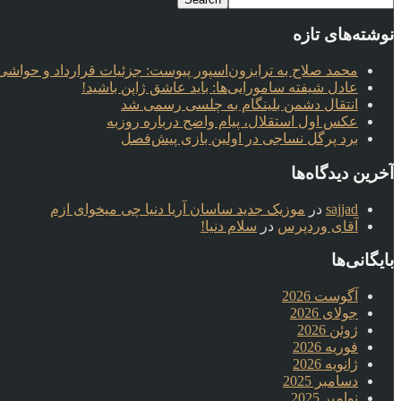
نوشته‌های تازه
محمد صلاح به ترابزون‌اسپور پیوست: جزئیات قرارداد و حواشی 
عادل شیفته سامورایی‌ها: باید عاشق ژاپن باشید!
انتقال دشمن بلینگام به چلسی رسمی شد
عکس اول استقلال، پیام واضح درباره روزبه
برد پرگل نساجی در اولین بازی پیش‌فصل
آخرین دیدگاه‌ها
sajjad
در
موزیک جدید ساسان آریا دنیا چی میخوای ازم
آقای وردپرس
در
سلام دنیا!
بایگانی‌ها
آگوست 2026
جولای 2026
ژوئن 2026
فوریه 2026
ژانویه 2026
دسامبر 2025
نوامبر 2025