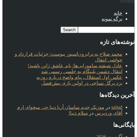
Menu
خانه
برگه نمونه
نوشته‌های تازه
محمد صلاح به ترابزون‌اسپور پیوست: جزئیات قرارداد و
حواشی انتقال
عادل شیفته سامورایی‌ها: باید عاشق ژاپن باشید!
انتقال دشمن بلینگام به چلسی رسمی شد
عکس اول استقلال، پیام واضح درباره روزبه
برد پرگل نساجی در اولین بازی پیش‌فصل
آخرین دیدگاه‌ها
sajjad
در
موزیک جدید ساسان آریا دنیا چی میخوای ازم
آقای وردپرس
در
سلام دنیا!
بایگانی‌ها
آگوست 2026