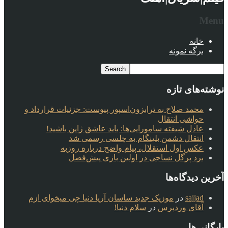
Menu
خانه
برگه نمونه
نوشته‌های تازه
محمد صلاح به ترابزون‌اسپور پیوست: جزئیات قرارداد و
حواشی انتقال
عادل شیفته سامورایی‌ها: باید عاشق ژاپن باشید!
انتقال دشمن بلینگام به چلسی رسمی شد
عکس اول استقلال، پیام واضح درباره روزبه
برد پرگل نساجی در اولین بازی پیش‌فصل
آخرین دیدگاه‌ها
sajjad
در
موزیک جدید ساسان آریا دنیا چی میخوای ازم
آقای وردپرس
در
سلام دنیا!
بایگانی‌ها