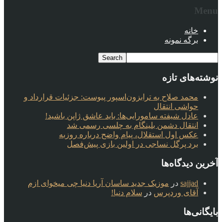
Menu
خانه
برگه نمونه
نوشته‌های تازه
محمد صلاح به ترابزون‌اسپور پیوست: جزئیات قرارداد و
حواشی انتقال
عادل شیفته سامورایی‌ها: باید عاشق ژاپن باشید!
انتقال دشمن بلینگام به چلسی رسمی شد
عکس اول استقلال، پیام واضح درباره روزبه
برد پرگل نساجی در اولین بازی پیش‌فصل
آخرین دیدگاه‌ها
sajjad
در
موزیک جدید ساسان آریا دنیا چی میخوای ازم
آقای وردپرس
در
سلام دنیا!
بایگانی‌ها