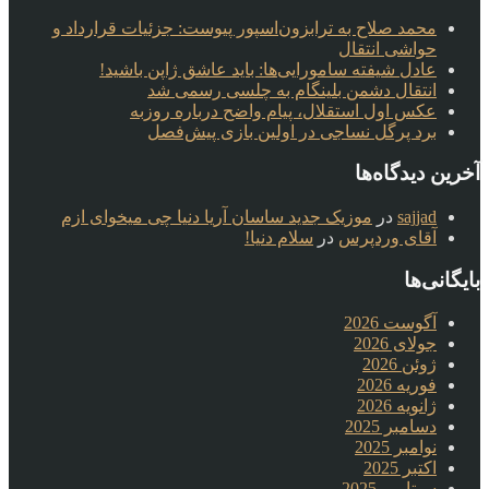
محمد صلاح به ترابزون‌اسپور پیوست: جزئیات قرارداد و
حواشی انتقال
عادل شیفته سامورایی‌ها: باید عاشق ژاپن باشید!
انتقال دشمن بلینگام به چلسی رسمی شد
عکس اول استقلال، پیام واضح درباره روزبه
برد پرگل نساجی در اولین بازی پیش‌فصل
آخرین دیدگاه‌ها
sajjad
در
موزیک جدید ساسان آریا دنیا چی میخوای ازم
آقای وردپرس
در
سلام دنیا!
بایگانی‌ها
آگوست 2026
جولای 2026
ژوئن 2026
فوریه 2026
ژانویه 2026
دسامبر 2025
نوامبر 2025
اکتبر 2025
سپتامبر 2025