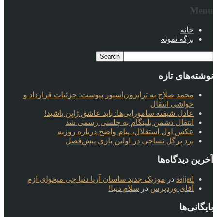
Menu
خانه
برگه نمونه
نوشته‌های تازه
محمد صلاح به ترابزون‌اسپور پیوست: جزئیات قرارداد و
حواشی انتقال
عادل شیفته سامورایی‌ها: باید عاشق ژاپن باشید!
انتقال دشمن بلینگام به چلسی رسمی شد
عکس اول استقلال، پیام واضح درباره روزبه
برد پرگل نساجی در اولین بازی پیش‌فصل
آخرین دیدگاه‌ها
sajjad
در
موزیک جدید ساسان آریا دنیا چی میخوای ازم
آقای وردپرس
در
سلام دنیا!
بایگانی‌ها