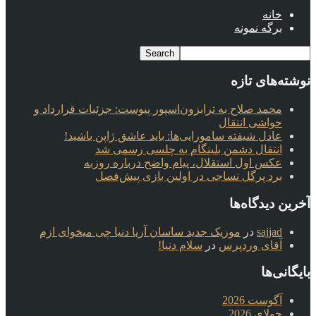
خانه
برگه نمونه
نوشته‌های تازه
محمد صلاح به ترابزون‌اسپور پیوست: جزئیات قرارداد و
حواشی انتقال
عادل شیفته سامورایی‌ها: باید عاشق ژاپن باشید!
انتقال دشمن بلینگام به چلسی رسمی شد
عکس اول استقلال، پیام واضح درباره روزبه
برد پرگل نساجی در اولین بازی پیش‌فصل
آخرین دیدگاه‌ها
sajjad
در
موزیک جدید ساسان آریا دنیا چی میخوای ازم
آقای وردپرس
در
سلام دنیا!
بایگانی‌ها
آگوست 2026
جولای 2026