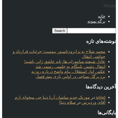
Menu
خانه
برگه نمونه
نوشته‌های تازه
محمد صلاح به ترابزون‌اسپور پیوست: جزئیات قرارداد و
حواشی انتقال
عادل شیفته سامورایی‌ها: باید عاشق ژاپن باشید!
انتقال دشمن بلینگام به چلسی رسمی شد
عکس اول استقلال، پیام واضح درباره روزبه
برد پرگل نساجی در اولین بازی پیش‌فصل
آخرین دیدگاه‌ها
sajjad
در
موزیک جدید ساسان آریا دنیا چی میخوای ازم
آقای وردپرس
در
سلام دنیا!
بایگانی‌ها