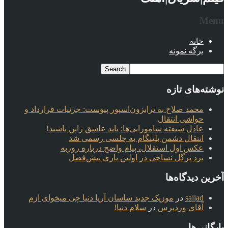
Menu
خانه
برگه نمونه
نوشته‌های تازه
محمد صلاح به ترابزون‌اسپور پیوست: جزئیات قرارداد و
حواشی انتقال
عادل شیفته سامورایی‌ها: باید عاشق ژاپن باشید!
انتقال دشمن بلینگام به چلسی رسمی شد
عکس اول استقلال، پیام واضح درباره روزبه
برد پرگل نساجی در اولین بازی پیش‌فصل
آخرین دیدگاه‌ها
sajjad
در
موزیک جدید ساسان آریا دنیا چی میخوای ازم
آقای وردپرس
در
سلام دنیا!
بایگانی‌ها