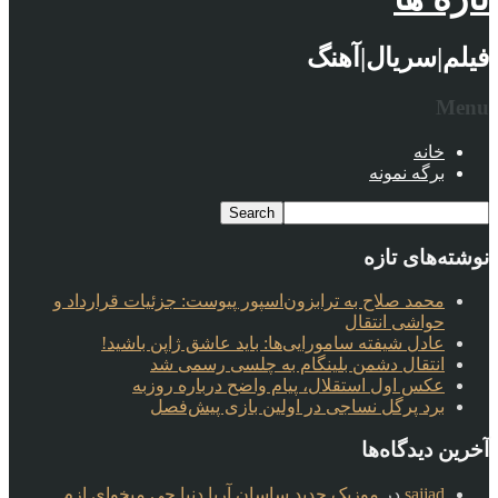
فیلم|سریال|آهنگ
Menu
خانه
برگه نمونه
نوشته‌های تازه
محمد صلاح به ترابزون‌اسپور پیوست: جزئیات قرارداد و
حواشی انتقال
عادل شیفته سامورایی‌ها: باید عاشق ژاپن باشید!
انتقال دشمن بلینگام به چلسی رسمی شد
عکس اول استقلال، پیام واضح درباره روزبه
برد پرگل نساجی در اولین بازی پیش‌فصل
آخرین دیدگاه‌ها
sajjad
در
موزیک جدید ساسان آریا دنیا چی میخوای ازم