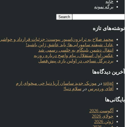
خانه
برگه نمونه
نوشته‌های تازه
محمد صلاح به ترابزون‌اسپور پیوست: جزئیات قرارداد و حواشی 
عادل شیفته سامورایی‌ها: باید عاشق ژاپن باشید!
انتقال دشمن بلینگام به چلسی رسمی شد
عکس اول استقلال، پیام واضح درباره روزبه
برد پرگل نساجی در اولین بازی پیش‌فصل
آخرین دیدگاه‌ها
sajjad
در
موزیک جدید ساسان آریا دنیا چی میخوای ازم
آقای وردپرس
در
سلام دنیا!
بایگانی‌ها
آگوست 2026
جولای 2026
ژوئن 2026
فوریه 2026