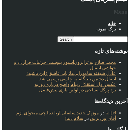
Menu
خانه
برگه نمونه
نوشته‌های تازه
محمد صلاح به ترابزون‌اسپور پیوست: جزئیات قرارداد و
حواشی انتقال
عادل شیفته سامورایی‌ها: باید عاشق ژاپن باشید!
انتقال دشمن بلینگام به چلسی رسمی شد
عکس اول استقلال، پیام واضح درباره روزبه
برد پرگل نساجی در اولین بازی پیش‌فصل
آخرین دیدگاه‌ها
sajjad
در
موزیک جدید ساسان آریا دنیا چی میخوای ازم
آقای وردپرس
در
سلام دنیا!
بایگانی‌ها