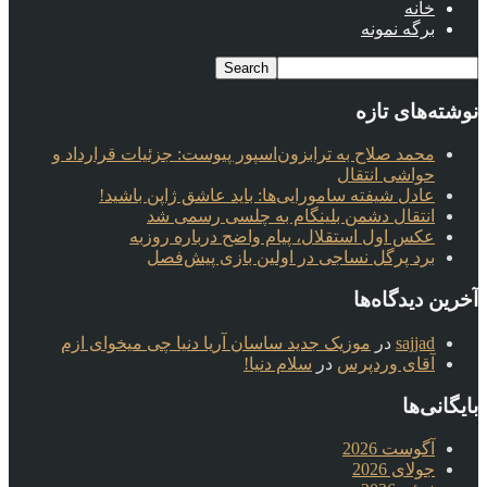
خانه
برگه نمونه
نوشته‌های تازه
محمد صلاح به ترابزون‌اسپور پیوست: جزئیات قرارداد و
حواشی انتقال
عادل شیفته سامورایی‌ها: باید عاشق ژاپن باشید!
انتقال دشمن بلینگام به چلسی رسمی شد
عکس اول استقلال، پیام واضح درباره روزبه
برد پرگل نساجی در اولین بازی پیش‌فصل
آخرین دیدگاه‌ها
sajjad
در
موزیک جدید ساسان آریا دنیا چی میخوای ازم
آقای وردپرس
در
سلام دنیا!
بایگانی‌ها
آگوست 2026
جولای 2026