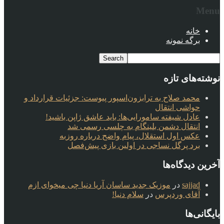
Menu
خانه
برگه نمونه
نوشته‌های تازه
محمد صلاح به ترابزون‌اسپور پیوست: جزئیات قرارداد و
حواشی انتقال
عادل شیفته سامورایی‌ها: باید عاشق ژاپن باشید!
انتقال دشمن بلینگام به چلسی رسمی شد
عکس اول استقلال، پیام واضح درباره روزبه
برد پرگل نساجی در اولین بازی پیش‌فصل
آخرین دیدگاه‌ها
sajjad
در
موزیک جدید ساسان آریا دنیا چی میخوای ازم
آقای وردپرس
در
سلام دنیا!
بایگانی‌ها