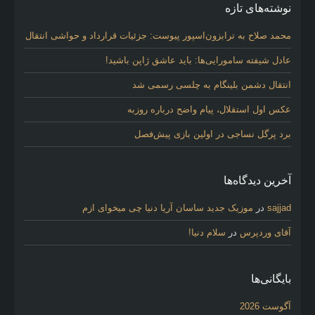
نوشته‌های تازه
محمد صلاح به ترابزون‌اسپور پیوست: جزئیات قرارداد و حواشی انتقال
عادل شیفته سامورایی‌ها: باید عاشق ژاپن باشید!
انتقال دشمن بلینگام به چلسی رسمی شد
عکس اول استقلال، پیام واضح درباره روزبه
برد پرگل نساجی در اولین بازی پیش‌فصل
آخرین دیدگاه‌ها
sajjad
در
موزیک جدید ساسان آریا دنیا چی میخوای ازم
آقای وردپرس
در
سلام دنیا!
بایگانی‌ها
آگوست 2026