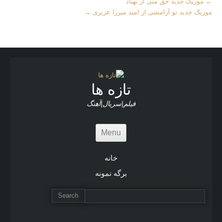
←
موزیک جدید حق منی از بهناد
Articles
موزیک جدید تو آرامشی از امید میرزا عزیزی
→
تازه ها
فیلم|سریال|آهنگ
Menu
خانه
برگه نمونه