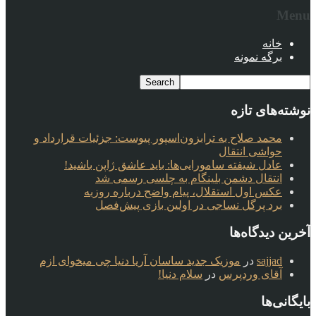
Menu
خانه
برگه نمونه
نوشته‌های تازه
محمد صلاح به ترابزون‌اسپور پیوست: جزئیات قرارداد و
حواشی انتقال
عادل شیفته سامورایی‌ها: باید عاشق ژاپن باشید!
انتقال دشمن بلینگام به چلسی رسمی شد
عکس اول استقلال، پیام واضح درباره روزبه
برد پرگل نساجی در اولین بازی پیش‌فصل
آخرین دیدگاه‌ها
sajjad
در
موزیک جدید ساسان آریا دنیا چی میخوای ازم
آقای وردپرس
در
سلام دنیا!
بایگانی‌ها